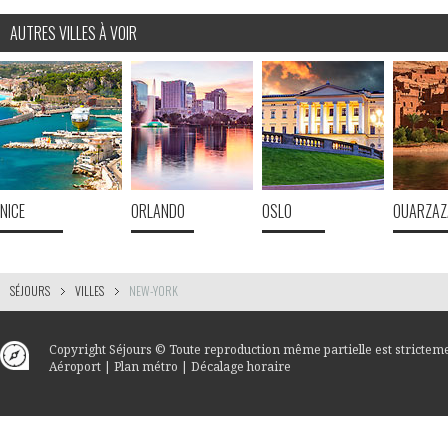
AUTRES VILLES À VOIR
NICE
ORLANDO
OSLO
OUARZAZ
SÉJOURS
VILLES
NEW-YORK
Copyright
Séjours
© Toute reproduction même partielle est stricteme
Aéroport
|
Plan métro
|
Décalage horaire