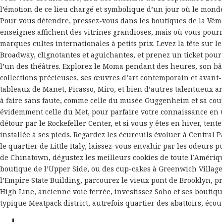
l’émotion de ce lieu chargé et symbolique d’un jour où le mond
Pour vous détendre, pressez-vous dans les boutiques de la Vèm
enseignes affichent des vitrines grandioses, mais où vous pour
marques cultes internationales à petits prix. Levez la tête sur l
Broadway, clignotantes et aguichantes, et prenez un ticket po
l’un des théâtres. Explorez le Moma pendant des heures, son bâ
collections précieuses, ses œuvres d’art contemporain et avant-g
tableaux de Manet, Picasso, Miro, et bien d’autres talentueux ar
à faire sans faute, comme celle du musée Guggenheim et sa coup
évidemment celle du Met, pour parfaire votre connaissance en 
détour par le Rockefeller Center, et si vous y êtes en hiver, tente
installée à ses pieds. Regardez les écureuils évoluer à Central
le quartier de Little Italy, laissez-vous envahir par les odeurs 
de Chinatown, dégustez les meilleurs cookies de toute l’Amér
boutique de l’Upper Side, ou des cup-cakes à Greenwich Villag
l’Empire State Building, parcourez le vieux pont de Brooklyn, p
High Line, ancienne voie ferrée, investissez Soho et ses boutiq
typique Meatpack district, autrefois quartier des abattoirs, écou