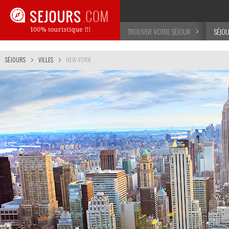
TROUVER VOTRE SÉJOUR
SÉJO
SÉJOURS
VILLES
NEW-YORK