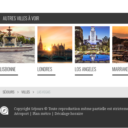
AUTRES VILLES À VOIR
LISBONNE
LONDRES
LOS ANGELES
MARRAK
SÉJOURS
VILLES
LAS VEGAS
Copyright
Séjours
© Toute reproduction même partielle est stricteme
Aéroport
|
Plan métro
|
Décalage horaire