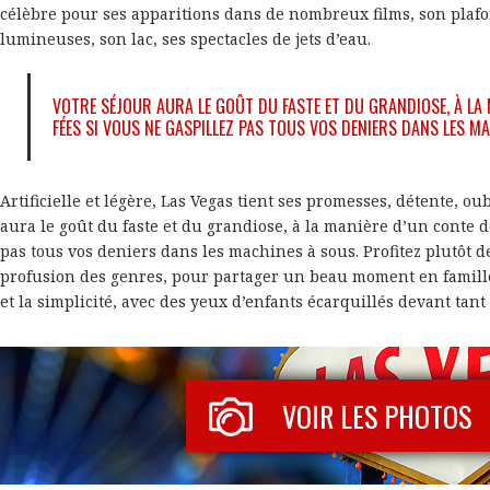
célèbre pour ses apparitions dans de nombreux films, son plafo
lumineuses, son lac, ses spectacles de jets d’eau.
VOTRE SÉJOUR AURA LE GOÛT DU FASTE ET DU GRANDIOSE, À LA 
FÉES SI VOUS NE GASPILLEZ PAS TOUS VOS DENIERS DANS LES M
Artificielle et légère, Las Vegas tient ses promesses, détente, ou
aura le goût du faste et du grandiose, à la manière d’un conte d
pas tous vos deniers dans les machines à sous. Profitez plutôt d
profusion des genres, pour partager un beau moment en famille
et la simplicité, avec des yeux d’enfants écarquillés devant tant
VOIR LES PHOTOS