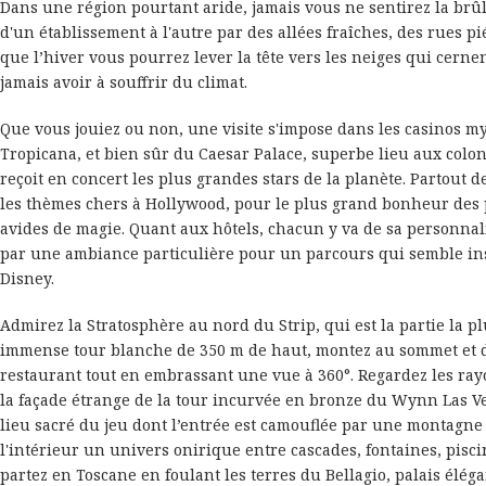
Dans une région pourtant aride, jamais vous ne sentirez la brûl
d'un établissement à l'autre par des allées fraîches, des rues pi
que l’hiver vous pourrez lever la tête vers les neiges qui cerne
jamais avoir à souffrir du climat.
Que vous jouiez ou non, une visite s'impose dans les casinos 
Tropicana, et bien sûr du Caesar Palace, superbe lieu aux col
reçoit en concert les plus grandes stars de la planète. Partout 
les thèmes chers à Hollywood, pour le plus grand bonheur des p
avides de magie. Quant aux hôtels, chacun y va de sa personnal
par une ambiance particulière pour un parcours qui semble i
Disney.
Admirez la Stratosphère au nord du Strip, qui est la partie la p
immense tour blanche de 350 m de haut, montez au sommet et 
restaurant tout en embrassant une vue à 360°. Regardez les ray
la façade étrange de la tour incurvée en bronze du Wynn Las Ve
lieu sacré du jeu dont l’entrée est camouflée par une montagne ar
l'intérieur un univers onirique entre cascades, fontaines, piscin
partez en Toscane en foulant les terres du Bellagio, palais élég