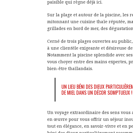
paisible qui règne déjà ici.
Sur la plage et autour de la piscine, les 
mitonnant une cuisine thaïe réputée, ma
grillades en bord de mer, des dégustation
Cerné de trois plages ouvertes au public, 
à une clientèle exigeante et désireuse d
Notamment la piscine splendide avec ses 
vous choyer entre des mains expertes, p
bien-être thaïlandais.
UN LIEU BÉNI DES DIEUX PARTICULIÈ
DE MIEL DANS UN DÉCOR SOMPTUEUX !
Un voyage extraordinaire des sens vous a
en œuvre pour vous offrir un séjour inou
tout en élégance, en savoir-vivre et en pet
béni des dieux particulièrement recomm