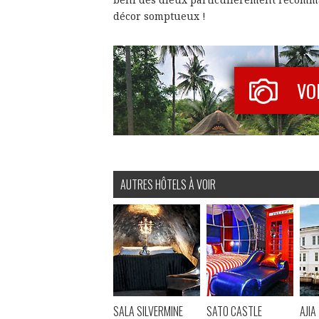
décor somptueux !
VO
AUTRES HÔTELS À VOIR
SALA SILVERMINE
SATO CASTLE
AJIA