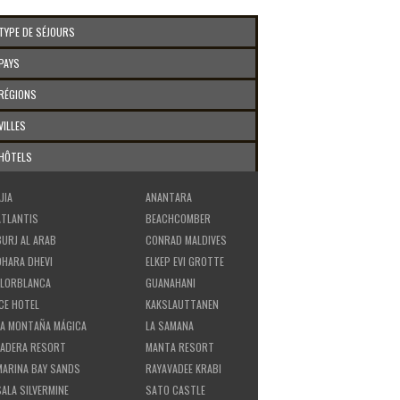
TYPE DE SÉJOURS
PAYS
RÉGIONS
VILLES
HÔTELS
JIA
ANANTARA
ATLANTIS
BEACHCOMBER
BURJ AL ARAB
CONRAD MALDIVES
DHARA DHEVI
ELKEP EVI GROTTE
FLORBLANCA
GUANAHANI
ICE HOTEL
KAKSLAUTTANEN
LA MONTAÑA MÁGICA
LA SAMANA
LADERA RESORT
MANTA RESORT
MARINA BAY SANDS
RAYAVADEE KRABI
SALA SILVERMINE
SATO CASTLE