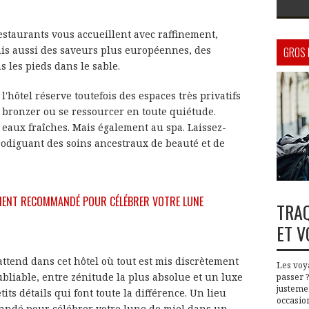
restaurants vous accueillent avec raffinement,
is aussi des saveurs plus européennes, des
GROS 
s les pieds dans le sable.
l'hôtel réserve toutefois des espaces très privatifs
e bronzer ou se ressourcer en toute quiétude.
eaux fraîches. Mais également au spa. Laissez-
rodiguant des soins ancestraux de beauté et de
REMENT RECOMMANDÉ POUR CÉLÉBRER VOTRE LUNE
TRAQ
ET V
ttend dans cet hôtel où tout est mis discrètement
Les voy
bliable, entre zénitude la plus absolue et un luxe
passer 
justeme
its détails qui font toute la différence. Un lieu
occasion
andé pour célébrer votre lune de miel dans un