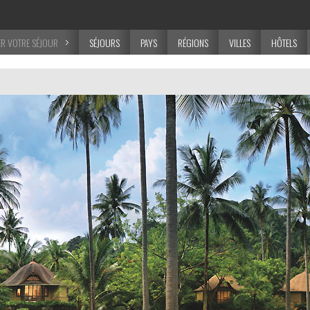
R VOTRE SÉJOUR
SÉJOURS
PAYS
RÉGIONS
VILLES
HÔTELS