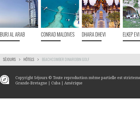
BURJ AL ARAB
CONRAD MALDIVES
DHARA DHEVI
ELKEP EV
SÉJOURS
HÔTELS
BEACHCOMBER DINAROBIN GOLF
Copyright
Séjours
© Toute reproduction même partielle est stricteme
Grande-Bretagne
|
Cuba
|
Amérique