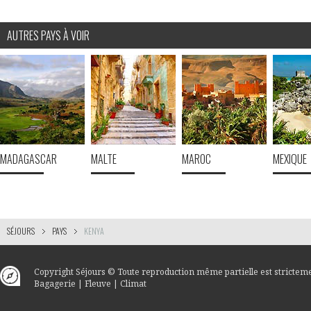
AUTRES PAYS À VOIR
MADAGASCAR
MALTE
MAROC
MEXIQUE
SÉJOURS
PAYS
KENYA
Copyright
Séjours
© Toute reproduction même partielle est stricteme
Bagagerie
|
Fleuve
|
Climat